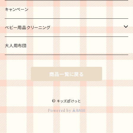
キャンペーン
ベビー用品クリーニング
チャイルドシート
大人用布団
ジュニアシート
商品一覧に戻る
ベビーシート
ベビーカー
© キッズぽけっと
Powered by
海外ブランドベビーカー