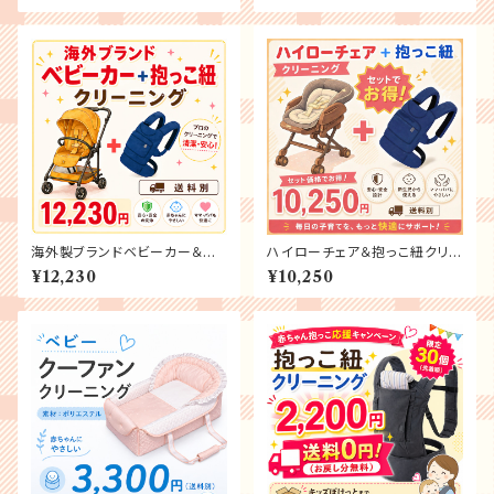
海外製ブランドベビーカー＆抱
ハイローチェア＆抱っこ紐クリー
っこ紐クリーニング
ニング
¥12,230
¥10,250