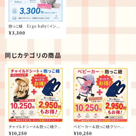
抱っこ紐 Ergo baby（インサ
ートセット）クリーニング
¥3,300
同じカテゴリの商品
チャイルドシート＆抱っこ紐クリ
ベビーカー＆抱っこ紐クリーニ
ーニング
ング
¥10,250
¥10,250