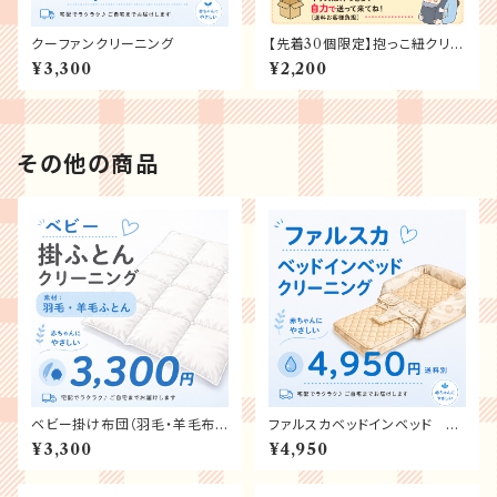
クーファンクリーニング
【先着30個限定】抱っこ紐クリー
ニング 赤ちゃん応援キャンペ
¥3,300
¥2,200
ーン
その他の商品
ベビー掛け布団（羽毛・羊毛布
ファルスカベッドインベッド ク
団）クリーニング
リーニング
¥3,300
¥4,950