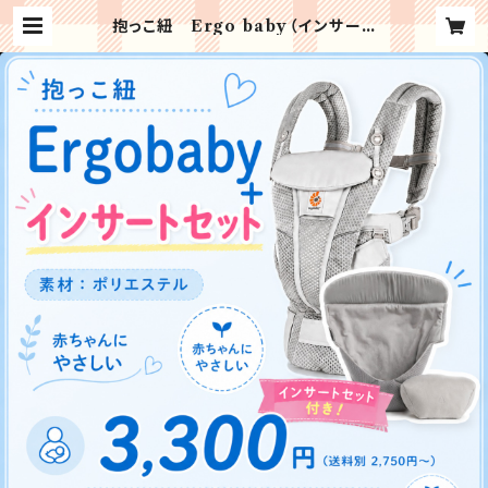
抱っこ紐 Ergo baby（インサート
セット）クリーニング | キッズぽけっと