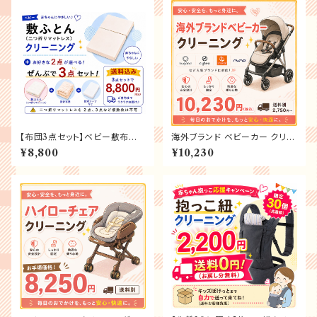
【布団3点セット】ベビー敷布団
海外ブランド ベビーカー クリー
（二つ折りマットレス）＋2点の全
ニング
¥8,800
¥10,230
部で3点セット