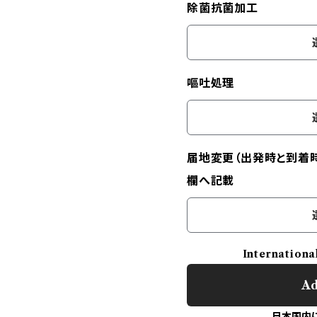
除菌抗菌加工
嘔吐処理
届地変更（出発時と到着
欄へ記載
Internationa
Ad
日本国内