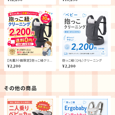
【先着30個限定】抱っこ紐クリー
抱っこ紐（ひも）クリーニング
ニング 赤ちゃん応援キャンペ
¥2,200
¥2,200
ーン
その他の商品