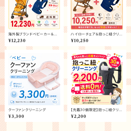
海外製ブランドベビーカー＆抱
ハイローチェア＆抱っこ紐クリー
っこ紐クリーニング
ニング
¥12,230
¥10,250
クーファンクリーニング
【先着30個限定】抱っこ紐クリー
ニング 赤ちゃん応援キャンペ
¥3,300
¥2,200
ーン