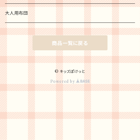
チャイルドシート
大人用布団
ジュニアシート
商品一覧に戻る
ベビーシート
ベビーカー
© キッズぽけっと
Powered by
海外ブランドベビーカー
二人乗りベビーカー
ハイ&ローチェア